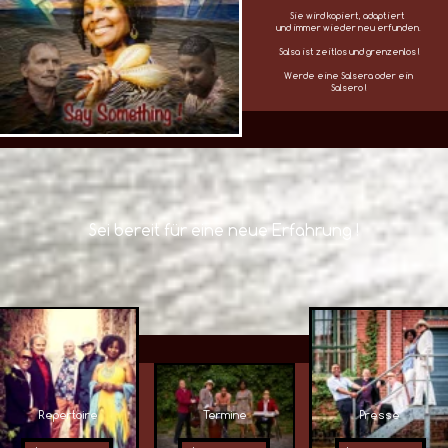
Sei bereit für eine neue Erfahrung !
Repertoire
Termine
Presse
Learn more
Learn more
Learn more
Träume mit uns von den Winden der Karibik…