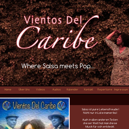
Where Salsa meets Pop…
Home
Über Uns
Videos
Audios
Kalender
Kontakt
Repertoire
Impressum
Salsa ist pure Lebensfreude !
Nicht nur in Lateinamerika !
Auch in allen anderen Teilen
dieser Welt hat man diese
Musik für sich entdeckt.
Sie wird kopiert, adaptiert
und immer wieder neu erfunden.
Salsa ist zeitlos und grenzenlos !
Werde eine Salsera oder ein
Salsero !