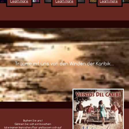
Buchen Sie uns !
Gönnen Sie sich ein bisschen
lateinamerikanisches Flair und lassen sich auf
eine besondere Art unterhalten.
Mehr Infos auf unserer Kontaktseite.
Home
Über Uns
Videos
Audios
Kalender
Kontakt
Repertoire
Impressum
Datenschutzerklärung